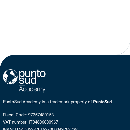
PuntoSud Academy is a trademark property of
PuntoSud
Fiscal Code: 97257480158
VAT number: IT04636880967
IBAN: IT54O0538701637000049263738