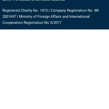
Registered Charity No. 1413 | Company Registration No. MI-
2001697 | Ministry of Foreign Affairs and International
Cooperation Registration No 5/2017
Address: Via Angera 3 – 20125 Milan (Italy)
Phone:
+39 0236756742
E-mail:
support@academy.puntosud.org
Contact PuntoSud Academy
News
Newsletter