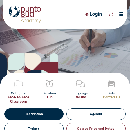
Login
About Us
PuntoSud Website
OPEN COURSES
View All
CERTIFICATE PROGRAMS
View All
FULL CATALOGUE
View All
Tailored Courses
Category
Duration
Language
Date
Face-To-Face
15h
Italiano
Contact Us
Classroom
Live Helpdesk
Description
Agenda
Community
News
Trainer
Course Price and Dates