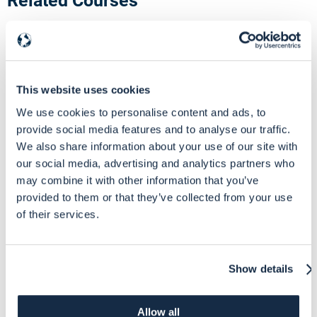
Related Courses
This website uses cookies
We use cookies to personalise content and ads, to
provide social media features and to analyse our traffic.
We also share information about your use of our site with
our social media, advertising and analytics partners who
may combine it with other information that you’ve
provided to them or that they’ve collected from your use
of their services.
eLearning
Be prepared for EU project expenditure verifications
Show details
eLearning course to gain the knowledge you need to deal with the next
expenditure verification of an EU grant.
Allow all